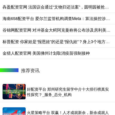
犇盈配资官网 法国议会通过“文物归还法案”，圆明园被抢文物能回家吗？专家：还有很长的路要走
海南658配资平台 爱尔兰监管机构调查Meta：算法操控涉嫌违反欧盟数字服务法
谷锦网配资官网 对冲基金大鳄阿克曼称将公布涉及房利美和房地美的新方案
标普配资 你家娃是“报恩娃”的还是“报仇娃”？身上3个地方就能看出，你家娃中了吗？
金猎人配资官网 美国佛州计划取消疫苗强制接种
推荐资讯
好配资平台 郑州研究生留学中介十大排行榜真实
性探究？_服务_总分_机构
火星策略平台 双赢！人才成就新余，新余成就人