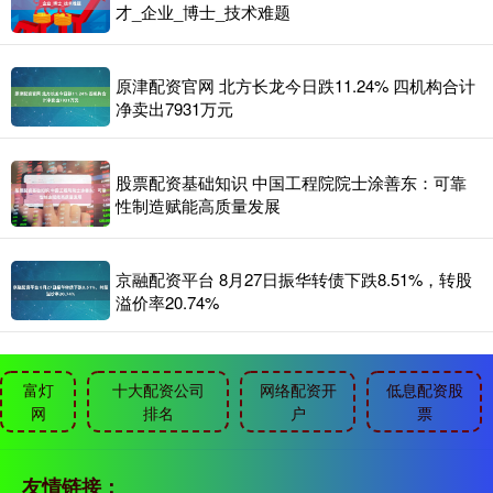
才_企业_博士_技术难题
原津配资官网 北方长龙今日跌11.24% 四机构合计
净卖出7931万元
股票配资基础知识 中国工程院院士涂善东：可靠
性制造赋能高质量发展
京融配资平台 8月27日振华转债下跌8.51%，转股
溢价率20.74%
富灯
十大配资公司
网络配资开
低息配资股
网
排名
户
票
友情链接：