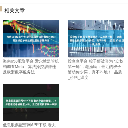
相关文章
海南658配资平台 爱尔兰监管机
投查查平台 梭子蟹被誉为 “立秋
构调查Meta：算法操控涉嫌违
第一鲜”，老渔民：最近的梭子
反欧盟数字服务法
蟹劝你少买，真不咋地！_品质
_价格_温度
低息股票配资网APP下载 老夫