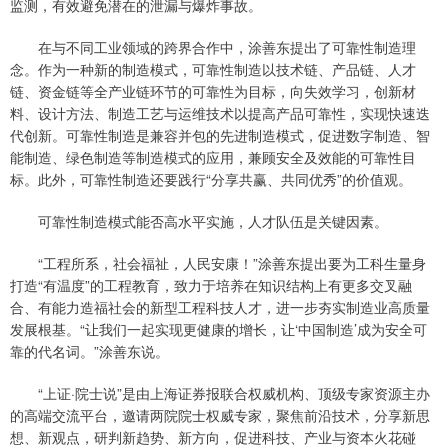
监测，有效避免潜在的泄漏与爆炸事故。
在与不同工业领域的跨界合作中，涂善东提出了可靠性制造理
念。作为一种新的制造模式，可靠性制造以技术链、产品链、人才
链、资金链等全产业链环节的可靠性为目标，向失效学习，创新材
料、设计方法、制造工艺与运维技术以提高产品可靠性，实现快速迭
代创新。可靠性制造是兼容并包的先进制造模式，促进数字制造、智
能制造、绿色制造等制造模式的应用，兼顾安全及效能的可靠性目
标。此外，可靠性制造还要践行“分享共赢、共同优秀”的价值观。
可靠性制造模式能否高水平实施，人才队伍是关键因素。
“工程所系，社会福祉，人民安康！”涂善东提出要为工科生量身
打造“有温度”的工程教育，致力于培养在知识结构上有更多交叉融
合、有能力造福社会的新型工程科技人才，进一步夯实制造业高质量
发展根基。“让我们一起实现更健康的增长，让‘中国制造’成为安全可
靠的代名词。”涂善东说。
“上证·院士说”是由上海证券报联合权威机构、顶级专家资源主办
的高端交流平台，邀请两院院士权威专家，聚焦前沿技术，分享新思
想、新观点，研判新趋势、新方向，促进科技、产业与资本火花碰