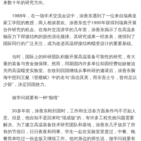
来数十年的研究方向。
1988年，在一场学术交流会议中，涂善东遇到了一位来自瑞典皇
家工学院的教授，两人相谈甚欢。涂善东也于1990年获得到瑞典开展
合作研究的机会。在海外交流讲学的几年里，涂善东揭示了在高温多
轴应力下焊接结构的损伤演化规律。其研究成果一经发表，便得到了
国际同行的广泛关注，成为改进高温焊接结构蠕变设计的重要基础。
当时，国际上的科研团队积极开展高温装备可靠性的研究，有大
量的装备与资金做保障。然而，同期国内许多单位却因经费短缺被迫
关闭高温蠕变实验室。在收到回国继续从事科研的邀请后，涂善东脑
海中想到王粲《登楼赋》中的名句“虽信其美，而非吾土兮，曾何足以
少留”，决定回国效力。
做学问就要有一种“痴情”
30多年前，涂善东刚归国时，工作和生活各方面条件均不尽如人
意。但是，他自知不是回来吃“现成饭”的，有许多工程失效问题需要
解决。为了建立高温装备技术研究团队和基地，涂善东几乎放弃了所
有的节假日，日日夜夜和同事、学生一起在实验室里度过，中餐、晚
餐简单吃过一份盒饭又继续工作。他对身边的师生说，做学问就要有