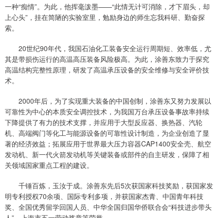
一种“痴情”。为此，他挥毫泼墨——“此情无计可消除，才下眉头，却
上心头”，挂在简陋的实验室里，勉励身边的师生忘我科研、勤奋探
索。
20世纪90年代，我国石油化工装备安全运行周期短、效率低，尤
其是带损伤运行的高温高压装备风险极高。为此，涂善东致力于探究
高温结构完整性原理，研发了高温承压设备的安全维修与安全评价技
术。
2000年后，为了实现重大装备的中国创制，涂善东又努力发展以
可靠性为中心的本质安全调控技术，为我国万台承压设备事故率持续
下降提供了有力的技术支撑，并应用于大型反应器、换热器、汽轮
机、高端阀门等化工与能源设备的可靠性设计制造，为企业创造了显
著的经济效益；拓展应用于世界最大压力容器CAP1400安全壳、航空
发动机、新一代火箭发动机等关键装备或部件的自主研发，保障了相
关领域国家重点工程的建设。
千锤百炼，玉汝于成。涂善东先后5次获国家科技奖励，获国家发
明专利授权70余项、国际专利多项，并获国家杰青、中国青年科技
奖、全国优秀留学回国人员、中华全国归国华侨联合会“科技进步带头
人”、上海市五一劳动奖章等荣誉。