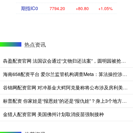
期指IC0
7794.20
+80.80
+1.05%
热点资讯
犇盈配资官网 法国议会通过“文物归还法案”，圆明园被抢文物能回家吗？专家：还有很长的路要走
海南658配资平台 爱尔兰监管机构调查Meta：算法操控涉嫌违反欧盟数字服务法
谷锦网配资官网 对冲基金大鳄阿克曼称将公布涉及房利美和房地美的新方案
标普配资 你家娃是“报恩娃”的还是“报仇娃”？身上3个地方就能看出，你家娃中了吗？
金猎人配资官网 美国佛州计划取消疫苗强制接种