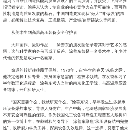
题为《可靠性制造赋能高质量发展》的主旨演讲，并接受了上海证券
报记者专访。涂善东认为，制造业的核心竞争力在于可靠性，而可靠
性制造是高质量发展的基石。中国制造要实现从“做大”到“做强”的跨
越，必须解决技术复杂、工况极端、产业链/创新链缺失等问题。
从美术生到高温高压装备安全守护者
大师画作、摄影作品……涂善东的朋友圈记录着其对于艺术的感
悟，这与科学家的身份形成了反差。涂善东曾是一名美术生，年少时
代他的梦想是成为一名画家。
命运的转折往往藏于偶然。1978年，在“科学的春天”来临之际，
他决定选择工科专业，投身国家急需的工程技术领域。在发奋学习了
半年数理化课程后，涂善东考入当时的南京化工学院，与高温承压设
备结缘，开启科研人生。
“国家需要什么，我就研究什么。”涂善东说，早年发生过多起承
压设备爆炸事故，导致人身伤亡、生产中断，他深感国家经济发展离
不开安全可靠性的保障。作为我国化工设备可靠性工程奠基人戴树和
的第一位博士生，在戴树和的引导下，涂善东聚焦“承压设备结构完整
性”，以断裂力学为工具，探索设备失效规律。这一选择，奠定了他未