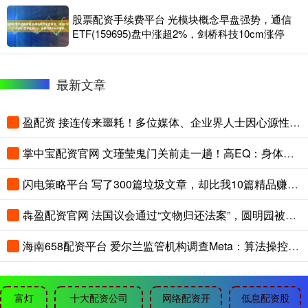
股票配资手续费平台 光模块概念早盘强势，通信
ETF(159695)盘中涨超2%，剑桥科技10cm涨停
最新文章
盈配资 接连传来噩耗！多位媒体、企业界人士因心源性疾病离世
掌中宝配资官网 文瑾莹鬼门关前走一趟！高EQ：身体变大，心也宽了 9年前险截肢
闪电策略平台 写了300篇垃圾文章，却比我10篇精品赚得多：内容平台的残酷真相
犇盈配资官网 法国议会通过“文物归还法案”，圆明园被抢文物能回家吗？专家：还有很长的路要走
海南658配资平台 爱尔兰监管机构调查Meta：算法操控涉嫌违反欧盟数字服务法
富灯
十大配资公司
网络配资开
低息配资股